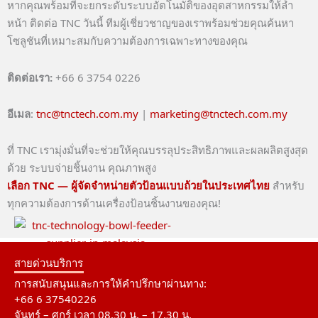
หากคุณพร้อมที่จะยกระดับระบบอัตโนมัติของอุตสาหกรรมให้ล้ำ
หน้า ติดต่อ TNC วันนี้ ทีมผู้เชี่ยวชาญของเราพร้อมช่วยคุณค้นหา
โซลูชันที่เหมาะสมกับความต้องการเฉพาะทางของคุณ
ติดต่อเรา:
+66 6 3754 0226
อีเมล
:
tnc@tnctech.com.my
|
marketing@tnctech.com.my
ที่ TNC เรามุ่งมั่นที่จะช่วยให้คุณบรรลุประสิทธิภาพและผลผลิตสูงสุด
ด้วย ระบบจ่ายชิ้นงาน คุณภาพสูง
เลือก TNC — ผู้จัดจำหน่ายตัวป้อนแบบถ้วยในประเทศไทย
สำหรับ
ทุกความต้องการด้านเครื่องป้อนชิ้นงานของคุณ!
สายด่วนบริการ
การสนับสนุนและการให้คำปรึกษาผ่านทาง:
+66 6 37540226
จันทร์ – ศุกร์ เวลา 08.30 น. – 17.30 น.